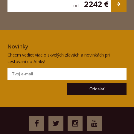
2242 €
od
Novinky
Chcem vedieť viac o skvelých zľavách a novinkách pri
cestovaní do Afriky!
Odoslať