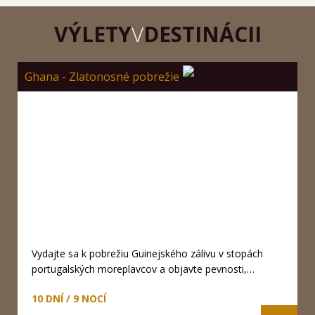
VÝLETY
V
DESTINÁCII
Ghana - Zlatonosné pobrežie
Vydajte sa k pobrežiu Guinejského zálivu v stopách
portugalských moreplavcov a objavte pevnosti,…
10 DNÍ / 9 NOCÍ