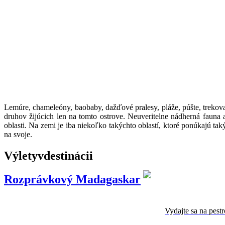
Lemúre, chameleóny, baobaby, dažďové pralesy, pláže, púšte, trekova
druhov žijúcich len na tomto ostrove. Neuveritelne nádherná fauna 
oblasti. Na zemi je iba niekoľko takýchto oblastí, ktoré ponúkajú ta
na svoje.
Výlety
v
destinácii
Rozprávkový Madagaskar
Vydajte sa na pes