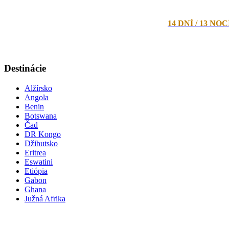
14 DNÍ / 13 NOC
Destinácie
Alžírsko
Angola
Benin
Botswana
Čad
DR Kongo
Džibutsko
Eritrea
Eswatini
Etiópia
Gabon
Ghana
Južná Afrika