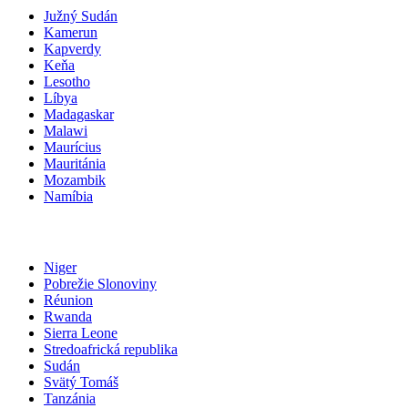
Južný Sudán
Kamerun
Kapverdy
Keňa
Lesotho
Líbya
Madagaskar
Malawi
Maurícius
Mauritánia
Mozambik
Namíbia
Niger
Pobrežie Slonoviny
Réunion
Rwanda
Sierra Leone
Stredoafrická republika
Sudán
Svätý Tomáš
Tanzánia