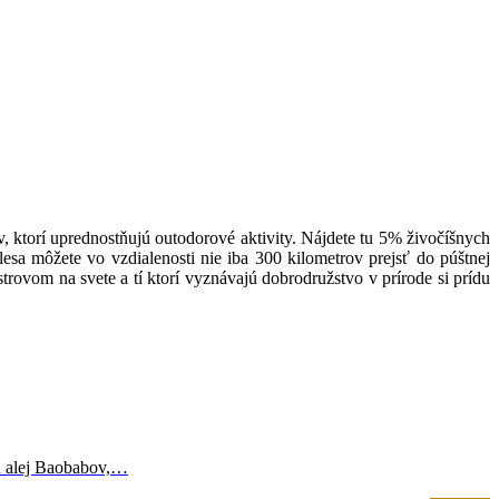
, ktorí uprednostňujú outodorové aktivity. Nájdete tu 5% živočíšnych
esa môžete vo vzdialenosti nie iba 300 kilometrov prejsť do púštnej
trovom na svete a tí ktorí vyznávajú dobrodružstvo v prírode si prídu
ú alej Baobabov,…