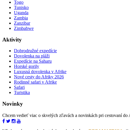
Togo
Tunisko
Uganda
Zambia
Zanzibar
Zimbabwe
Aktivity
Dobrodružné expedície
Dovolenka na pláži
Expedície na Saharu
Horské gorily
Luxusná dovolenka v Afrike
Nové cesty do Afriky 2026
Rodinné safari v Afrike
Safari
Turistika
Novinky
Chcem vedieť viac o skvelých zľavách a novinkách pri cestovaní do 