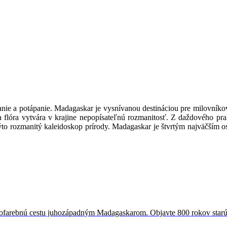
nie a potápanie. Madagaskar je vysnívanou destináciou pre milovníkov
a flóra vytvára v krajine nepopísateľnú rozmanitosť. Z daždového pral
kýto rozmanitý kaleidoskop prírody. Madagaskar je štvrtým najväčším os
trofarebnú cestu juhozápadným Madagaskarom. Objavte 800 rokov star