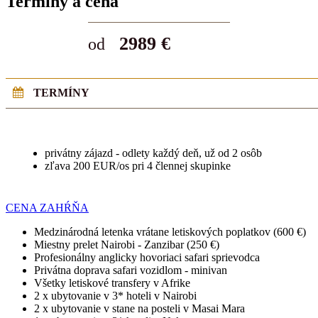
Termíny a cena
2989 €
od
TERMÍNY
privátny zájazd - odlety každý deň, už od 2 osôb
zľava 200 EUR/os pri 4 člennej skupinke
CENA ZAHŔŇA
Medzinárodná letenka vrátane letiskových poplatkov (600 €)
Miestny prelet Nairobi - Zanzibar (250 €)
Profesionálny anglicky hovoriaci safari sprievodca
Privátna doprava safari vozidlom - minivan
Všetky letiskové transfery v Afrike
2 x ubytovanie v 3* hoteli v Nairobi
2 x ubytovanie v stane na posteli v Masai Mara