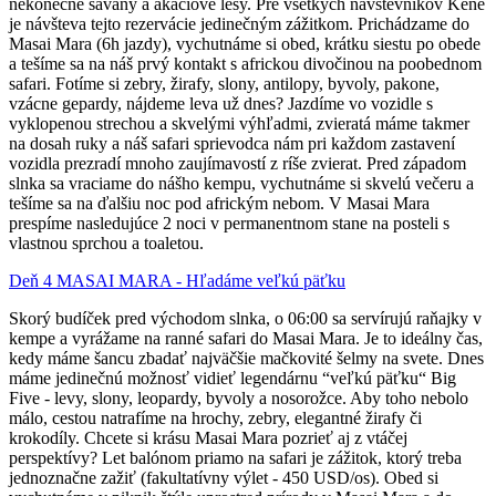
nekonečné savany a akáciové lesy. Pre všetkých návštevníkov Kene
je návšteva tejto rezervácie jedinečným zážitkom. Prichádzame do
Masai Mara (6h jazdy), vychutnáme si obed, krátku siestu po obede
a tešíme sa na náš prvý kontakt s africkou divočinou na poobednom
safari. Fotíme si zebry, žirafy, slony, antilopy, byvoly, pakone,
vzácne gepardy, nájdeme leva už dnes? Jazdíme vo vozidle s
vyklopenou strechou a skvelými výhľadmi, zvieratá máme takmer
na dosah ruky a náš safari sprievodca nám pri každom zastavení
vozidla prezradí mnoho zaujímavostí z ríše zvierat. Pred západom
slnka sa vraciame do nášho kempu, vychutnáme si skvelú večeru a
tešíme sa na ďalšiu noc pod africkým nebom. V Masai Mara
prespíme nasledujúce 2 noci v permanentnom stane na posteli s
vlastnou sprchou a toaletou.
Deň 4 MASAI MARA - Hľadáme veľkú päťku
Skorý budíček pred východom slnka, o 06:00 sa servírujú raňajky v
kempe a vyrážame na ranné safari do Masai Mara. Je to ideálny čas,
kedy máme šancu zbadať najväčšie mačkovité šelmy na svete. Dnes
máme jedinečnú možnosť vidieť legendárnu “veľkú päťku“ Big
Five - levy, slony, leopardy, byvoly a nosorožce. Aby toho nebolo
málo, cestou natrafíme na hrochy, zebry, elegantné žirafy či
krokodíly. Chcete si krásu Masai Mara pozrieť aj z vtáčej
perspektívy? Let balónom priamo na safari je zážitok, ktorý treba
jednoznačne zažiť (fakultatívny výlet - 450 USD/os). Obed si