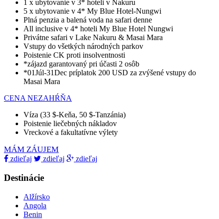
1 x ubytovanie v 3* hoteli v Nakuru
5
x ubytovanie v 4*
My Blue Hotel-Nungwi
Plná penzia a balená voda na safari denne
All inclusive
v 4*
hoteli My Blue Hotel Nungwi
Privátne safari v Lake Nakuru & Masai Mara
Vstupy do všetkých národných parkov
Poistenie CK proti insolventnosti
*zájazd garantovaný pri účasti 2 osôb
*01Júl-31Dec príplatok 200 USD za zvýšené vstupy do
Masai Mara
CENA NEZAHŔŇA
Víza (33 $-Keňa, 50 $-Tanzánia)
Poistenie liečebných nákladov
Vreckové a fakultatívne výlety
MÁM ZÁUJEM
zdieľaj
zdieľaj
zdieľaj
Destinácie
Alžírsko
Angola
Benin