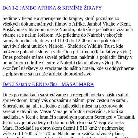
Deň 1-2 JAMBO AFRIKA & KRMÍME ŽIRAFY
Sedíme v lietadle a smerujeme do krajiny, ktorú poznáme zo
všetkých dokumentárnych filmov o Afrike.
Jambo! Vitajte v Keni
.
Pristávame v hlavnom meste Nairobi,
obdržíme pečiatku s vízami
a
vítame sa s našim šoférom.
Ak priletíme do Nairobi v skorých
ranných hodinách, dnes od 11:00 do 12:00 máme príležitosť
navštíviť sloní útulok v Nairobi - Sheldrick Wildlife Trust, kde
môžeme pohladiť slony a vidieť ich pri kŕmení (fakultatívny výlet).
Dnes
poobede máme skvelú príležitosť
nakŕmiť a pohladiť žirafy v
populárnom Giraffe Centre v Nairobi
(fakultatívny výlet)
.
Po
skončení návštevy sa vraciame do nášho hotela, kde si oddýchneme
a pripravíme sa na naše africké dobrodružstvo.
Deň 3 Safari v KENI začína - MASAI MARA
Dnes po raňajkách sa stretávame na recepcii hotela s našim safari
sprievodcom, ktorý vás oboznámi s plánmi pred cestou na safari.
Smerujeme na juh, na jedno z najlepších miest na pozorovanie
zvierat v divočine. Masai Mara je prírodná rezervácia, ktorá sa
nachádza v Keni a hraničí s národným parkom Serengeti v Tanzánii.
Jej názov je odvodený od domorodého kmeňa Masajov a rieky
Mara. Rozkladá sa obrovskom území 1 510 km2 v nadmorskej
výške od 1 500 až 2 170 m. Nájdeme tu zväčša trávnaté pláne,