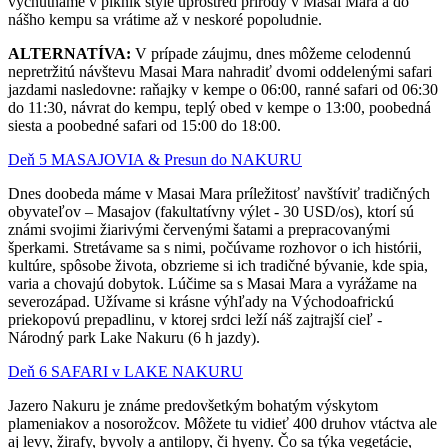
vychutnáme v piknik štýle uprostred prírody v Masai Mara a do
nášho kempu sa vrátime až v neskoré popoludnie.
ALTERNATÍVA:
V prípade záujmu, dnes môžeme celodennú
nepretržitú návštevu Masai Mara nahradiť dvomi oddelenými safari
jazdami nasledovne: raňajky v kempe o 06:00, ranné safari od 06:30
do 11:30, návrat do kempu, teplý obed v kempe o 13:00, poobedná
siesta a poobedné safari od 15:00 do 18:00.
Deň 5 MASAJOVIA & Presun do NAKURU
Dnes doobeda máme v Masai Mara príležitosť navštíviť tradičných
obyvateľov – Masajov (fakultatívny výlet - 30 USD/os), ktorí sú
známi svojimi žiarivými červenými šatami a prepracovanými
šperkami. Stretávame sa s nimi, počúvame rozhovor o ich histórii,
kultúre, spôsobe života, obzrieme si ich tradičné bývanie, kde spia,
varia a chovajú dobytok. Lúčime sa s Masai Mara a vyrážame na
severozápad. Užívame si krásne výhľady na Východoafrickú
priekopovú prepadlinu, v ktorej srdci leží náš zajtrajší cieľ -
Národný park Lake Nakuru (6 h jazdy).
Deň 6 SAFARI v LAKE NAKURU
Jazero Nakuru je známe predovšetkým bohatým výskytom
plameniakov a nosorožcov. Môžete tu vidieť 400 druhov vtáctva ale
aj levy, žirafy, byvoly a antilopy, či hyeny. Čo sa týka vegetácie,