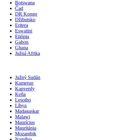
Botswana
Čad
DR Kongo
Džibutsko
Eritrea
Eswatini
Etiópia
Gabon
Ghana
Južná Afrika
Južný Sudán
Kamerun
Kapverdy
Keňa
Lesotho
Líbya
Madagaskar
Malawi
Maurícius
Mauritánia
Mozambik
Namíbia