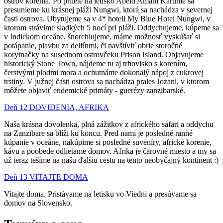
ostrov korenia. Po prílete na letisko Abeid Amani Karume sa
presunieme ku krásnej pláži Nungwi, ktorá sa nachádza v severnej
časti ostrova. Ubytujeme sa v 4* hoteli My Blue Hotel Nungwi, v
ktorom strávime sladkých 5 nocí pri pláži. Oddychujeme, kúpeme sa
v Indickom oceáne, šnorchlujeme, máme možnosť vyskúšať si
potápanie, plavbu za delfínmi, či navštíviť obrie storočné
korytnačky na susednom ostrovčeku Prison Island. Objavujeme
historický Stone Town, nájdeme tu aj trhovisko s korením,
čerstvými plodmi mora a ochutnáme dokonalý nápoj z cukrovej
trstiny. V južnej časti ostrova sa nachádza prales Jozani, v ktorom
môžete objaviť endemické primáty - guerézy zanzibarské.
Deň 12 DOVIDENIA, AFRIKA
Naša krásna dovolenka, plná zážitkov z afrického safari a oddychu
na Zanzibare sa blíži ku koncu.
Pred nami je posledné ranné
kúpanie v oceáne, nakúpime si posledné suveníry, africké korenie,
kávu a poobede odlietame domov.
Afrika je čarovné miesto a my sa
už teraz tešíme na našu ďalšiu cestu na tento neobyčajný kontinent :)
Deň 13 VITAJTE DOMA
Vitajte doma. Pristávame na letisku vo Viedni a presúvame sa
domov na Slovensko.