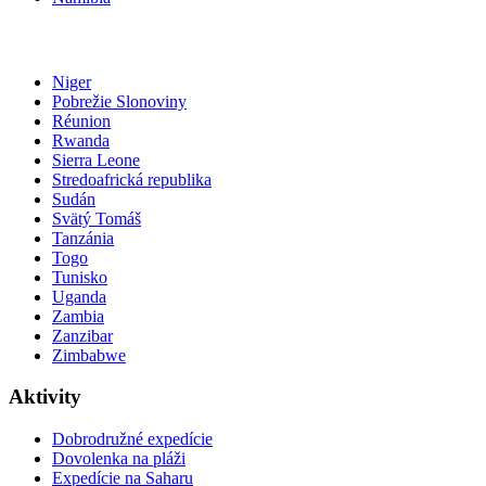
Niger
Pobrežie Slonoviny
Réunion
Rwanda
Sierra Leone
Stredoafrická republika
Sudán
Svätý Tomáš
Tanzánia
Togo
Tunisko
Uganda
Zambia
Zanzibar
Zimbabwe
Aktivity
Dobrodružné expedície
Dovolenka na pláži
Expedície na Saharu