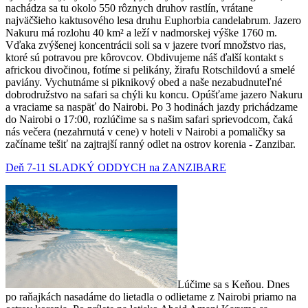
nachádza sa tu okolo 550 rôznych druhov rastlín, vrátane
najväčšieho kaktusového lesa druhu Euphorbia candelabrum. Jazero
Nakuru má rozlohu 40 km² a leží v nadmorskej výške 1760 m.
Vďaka zvýšenej koncentrácii soli sa v jazere tvorí množstvo rias,
ktoré sú potravou pre kôrovcov. Obdivujeme náš ďalší kontakt s
africkou divočinou, fotíme si pelikány, žirafu Rotschildovú a smelé
paviány. Vychutnáme si piknikový obed a naše nezabudnuteľné
dobrodružstvo na safari sa chýli ku koncu. Opúšťame jazero Nakuru
a vraciame sa naspäť do Nairobi. Po 3 hodinách jazdy prichádzame
do Nairobi o 17:00, rozlúčime sa s našim safari sprievodcom, čaká
nás večera (nezahrnutá v cene) v hoteli v Nairobi a pomaličky sa
začíname tešiť na zajtrajší ranný odlet na ostrov korenia - Zanzibar.
Deň 7-11 SLADKÝ ODDYCH na ZANZIBARE
Lúčime sa s Keňou. Dnes
po raňajkách nasadáme do lietadla o odlietame z Nairobi priamo na