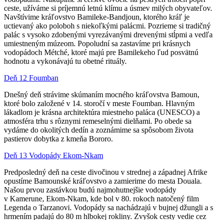
ceste, užíváme si príjemnú letnú klímu a úsmev milých obyvateľov.
Navštívime kráľovstvo Bamileke-Bandjoun, ktorého kráľ je
uctievaný ako poloboh s niekoľkými palácmi. Pozrieme si tradičný
palác s vysoko zdobenými vyrezávanými drevenými stĺpmi a vedľa
umiestneným múzeom. Popoludní sa zastavíme pri krásnych
vodopádoch Métché, ktoré majú pre Bamilekeho ľud posvätnú
hodnotu a vykonávajú tu obetné rituály.
Deň 12 Foumban
Dnešný deň strávime skúmaním mocného kráľovstva Bamoun,
ktoré bolo založené v 14. storočí v meste Foumban. Hlavným
lákadlom je krásna architektúra miestneho paláca (UNESCO) a
atmosféra trhu s rôznymi remeselnými dielňami. Po obede sa
vydáme do okolitých dedín a zoznámime sa spôsobom života
pastierov dobytka z kmeňa Bororo.
Deň 13 Vodopády Ekom-Nkam
Predposledný deň na ceste divočinou v strednej a západnej Afrike
opustíme Bamounské kráľovstvo a zamierime do mesta Douala.
Našou prvou zastávkou budú najmohutnejšie vodopády
v Kamerune, Ekom-Nkam, kde bol v 80. rokoch natočený film
Legenda o Tarzanovi. Vodopády sa nachádzajú v bujnej džungli a s
hrmením padajú do 80 m hlbokej rokliny. Zvyšok cesty vedie cez