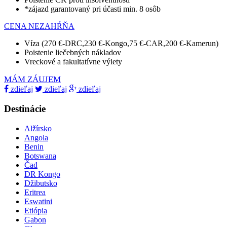
*zájazd garantovaný pri účasti min. 8 osôb
CENA NEZAHŔŇA
Víza (270 €-DRC,230 €-Kongo,75 €-CAR,200 €-Kamerun)
Poistenie liečebných nákladov
Vreckové a fakultatívne výlety
MÁM ZÁUJEM
zdieľaj
zdieľaj
zdieľaj
Destinácie
Alžírsko
Angola
Benin
Botswana
Čad
DR Kongo
Džibutsko
Eritrea
Eswatini
Etiópia
Gabon