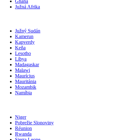
Ghana
Južná Afrika
Južný Sudán
Kamerun
Kapverdy
Keňa
Lesotho
Líbya
Madagaskar
Malawi
Maurícius
Mauritánia
Mozambik
Namíbia
Niger
Pobrežie Slonoviny
Réunion
Rwanda
Sierra Leone