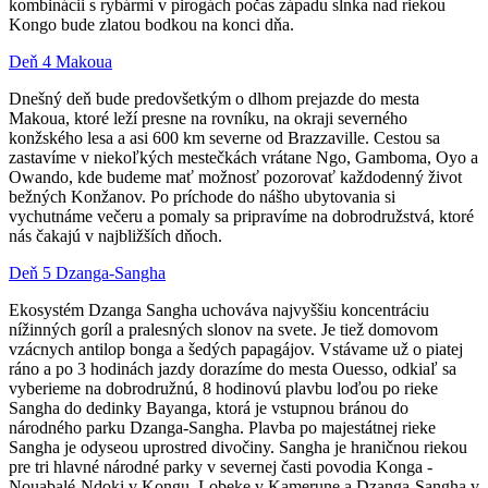
kombinácii s rybármi v pirogách počas západu slnka nad riekou
Kongo bude zlatou bodkou na konci dňa.
Deň 4 Makoua
Dnešný deň bude predovšetkým o dlhom prejazde do mesta
Makoua, ktoré leží presne na rovníku, na okraji severného
konžského lesa a asi 600 km severne od Brazzaville. Cestou
sa
zastavíme v niekoľkých mestečkách
v
rátane Ngo, Gamboma, Oyo a
Owando, kde b
udeme mať možnosť pozorovať každodenný život
bežných Konžanov. Po príchode do nášho ubytovania si
vychutnáme večeru a pomaly sa pripravíme na dobrodružstvá, ktoré
nás čakajú v najbližších dňoch.
Deň 5 Dzanga-Sangha
Ekosystém Dzanga Sangha uchováva najvyššiu koncentráciu
nížinných goríl a pralesných slonov na svete. Je tiež domovom
vzácnych antilop bonga a šedých papagájov.
Vstávame už o piatej
ráno a po 3 hodinách jazdy dorazíme do mesta Ouesso, odkiaľ sa
vyberieme na dobrodružnú, 8 hodinovú plavbu loďou po rieke
Sangha do dedinky
Bayanga
, ktorá je vstupnou bránou do
národného parku Dzanga-Sangha.
Plavba po majestátnej rieke
Sangha je
odyseou uprostred divočiny.
Sangha je hraničnou riekou
pre tri hlavné národné parky v severnej časti povodia Konga -
Nouabalé-Ndoki v Kongu, Lobeke v Kamerune a Dzanga-Sangha v