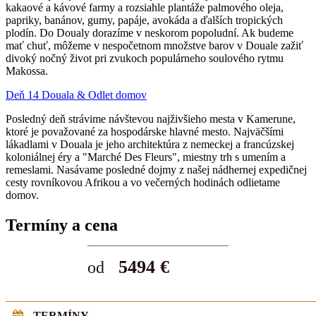
kakaové a kávové farmy a rozsiahle plantáže palmového oleja,
papriky, banánov, gumy, papáje, avokáda a ďalších tropických
plodín. Do Doualy dorazíme v neskorom popoludní. Ak budeme
mať chuť, môžeme v nespočetnom množstve barov v Douale zažiť
divoký nočný život pri zvukoch populárneho soulového rytmu
Makossa.
Deň 14 Douala & Odlet domov
Posledný deň strávime návštevou najživšieho mesta v Kamerune,
ktoré je považované za hospodárske hlavné mesto. Najväčšími
lákadlami v Douala je jeho architektúra z nemeckej a francúzskej
koloniálnej éry a "Marché Des Fleurs", miestny trh s umením a
remeslami. Nasávame posledné dojmy z našej nádhernej expedičnej
cesty rovníkovou Afrikou a vo večerných hodinách odlietame
domov.
Termíny a cena
5494 €
od
TERMÍNY