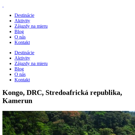
Destinácie
Aktivity
Zájazdy na mieru
Blog
O nás
Kontakt
Destinácie
Aktivity
Zájazdy na mieru
Blog
O nás
Kontakt
Kongo, DRC, Stredoafrická republika,
Kamerun