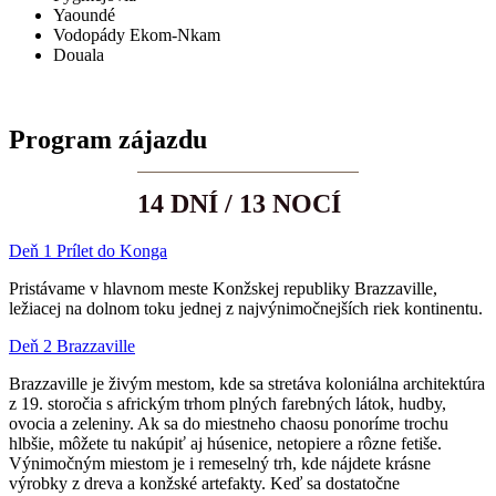
Yaoundé
Vodopády Ekom-Nkam
Douala
Program zájazdu
14 DNÍ / 13 NOCÍ
Deň 1 Prílet do Konga
Pristávame v
hlavnom
meste
Konžskej
republiky
Brazzaville,
ležiacej
na
dolnom
toku
jednej z
najvýnimočnejších
riek
kontinentu
.
Deň 2 Brazzaville
Brazzaville je živým mestom, kde sa stretáva koloniálna architektúra
z 19. storočia s africkým trhom plných farebných látok, hudby,
ovocia a zeleniny. Ak sa do miestneho chaosu ponoríme trochu
hlbšie, môžete tu nakúpiť aj húsenice, netopiere a rôzne fetiše.
Výnimočným miestom je i remeselný trh, kde nájdete krásne
výrobky z dreva a konžské artefakty. Keď sa dostatočne