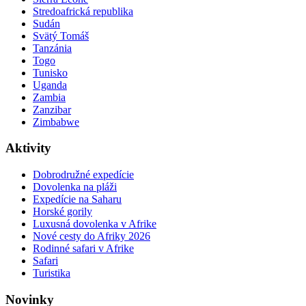
Stredoafrická republika
Sudán
Svätý Tomáš
Tanzánia
Togo
Tunisko
Uganda
Zambia
Zanzibar
Zimbabwe
Aktivity
Dobrodružné expedície
Dovolenka na pláži
Expedície na Saharu
Horské gorily
Luxusná dovolenka v Afrike
Nové cesty do Afriky 2026
Rodinné safari v Afrike
Safari
Turistika
Novinky