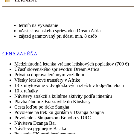
termín na vyžiadanie
účasť slovenského sprievodcu Dream Africa
zájazd garantovaný pri účasti min. 8 osôb
CENA ZAHŔŇA
Medzinárodná letenka vrátane letiskových poplatkov (700 €)
Účasť slovenského sprievodcu Dream Africa
Privátna doprava terénnym vozidlom
Všetky letiskové transfery v Afrike
13 x ubytovanie v dvojlôžkových izbách v lodge/hoteloch
10 x raňajky
Návštevy atrakcií a kultúrne aktivity podľa itineráru
Plavba člnom z Brazzaville do Kinshasy
Cesta loďou po rieke Sangha
Povolenie na trek ku gorilám v Dzanga-Sangha
Povolenie k šimpanzom Bonobo v DRC
Návšteva Dzanga Bai
Návšteva pygmejov
Ba'aka
Poistenie CK proti insolventnosti