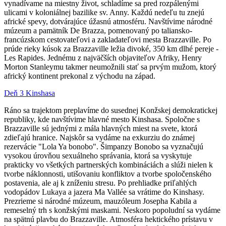
vynadívame na miestny život, schladíme sa pred rozpálenými
ulicami v koloniálnej bazilike sv. Anny. Každú nedeľu tu znejú
africké spevy, dotvárajúce úžasnú atmosféru. Navštívime národné
múzeum a pamätník De Brazza, pomenovaný po taliansko-
francúzskom cestovateľovi a zakladateľovi mesta Brazzaville. Po
prúde rieky kúsok za Brazzaville ležia divoké, 350 km dlhé pereje -
Les Rapides. Jednému z najväčších objaviteľov Afriky, Henry
Morton Stanleymu takmer neumožnili stať sa prvým mužom, ktorý
africký kontinent prekonal z východu na západ.
Deň 3 Kinshasa
Ráno sa trajektom preplavíme do susednej Konžskej demokratickej
republiky, kde navštívime hlavné mesto Kinshasa. Spoločne s
Brazzaville sú jednými z mála hlavných miest na svete, ktorá
zdieľajú hranice. Najskôr sa vydáme na exkurziu do známej
rezervácie "Lola Ya bonobo".
Šimpanzy
Bonobo sa vyznačujú
vysokou úrovňou sexuálneho správania, ktorá sa vyskytuje
prakticky vo všetkých partnerských kombináciách a slúži nielen k
tvorbe náklonnosti, utišovaniu konfliktov a tvorbe spoločenského
postavenia, ale aj k zníženiu stresu. Po prehliadke priľahlých
vodopádov Lukaya a jazera Ma Vallée sa vrátime do Kinshasy.
Prezrieme si národné múzeum, mauzóleum Josepha Kabila a
remeselný trh s konžskými maskami. Neskoro popoludní sa vydáme
na spätnú plavbu do Brazzaville. Atmosféra hektického prístavu v