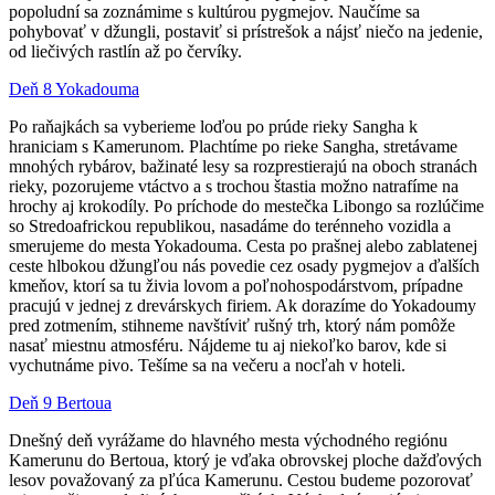
popoludní sa zoznámime s kultúrou pygmejov. Naučíme sa
pohybovať v džungli, postaviť si prístrešok a nájsť niečo na jedenie,
od liečivých rastlín až po červíky.
Deň 8 Yokadouma
Po raňajkách sa vyberieme loďou po prúde rieky Sangha k
hraniciam s Kamerunom. Plachtíme po rieke Sangha, stretávame
mnohých rybárov, bažinaté lesy sa rozprestierajú na oboch stranách
rieky, pozorujeme vtáctvo a s trochou štastia možno natrafíme na
hrochy aj krokodíly. Po príchode do mestečka Libongo sa rozlúčime
so Stredoafrickou republikou, nasadáme do terénneho vozidla a
smerujeme do mesta Yokadouma. Cesta po prašnej alebo zablatenej
ceste hlbokou džungľou nás povedie cez osady pygmejov a ďalších
kmeňov, ktorí sa tu živia lovom a poľnohospodárstvom, prípadne
pracujú v jednej z drevárskych firiem. Ak dorazíme do Yokadoumy
pred zotmením, stihneme navštíviť rušný trh, ktorý nám pomôže
nasať miestnu atmosféru. Nájdeme tu aj niekoľko barov, kde si
vychutnáme pivo. Tešíme sa na večeru a nocľah v hoteli.
Deň 9 Bertoua
Dnešný deň vyrážame do hlavného mesta východného regiónu
Kamerunu do Bertoua, ktorý je vďaka obrovskej ploche dažďových
lesov považovaný za pľúca Kamerunu. Cestou budeme pozorovať