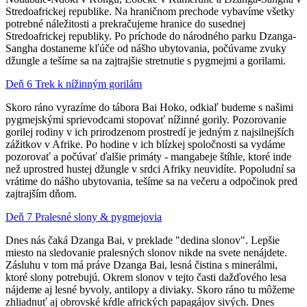
Stredoafrickej republike. Na hraničnom prechode vybavíme všetky
potrebné náležitosti a prekračujeme hranice do susednej
Stredoafrickej republiky. Po príchode do národného parku Dzanga-
Sangha dostaneme kľúče od nášho ubytovania, počúvame zvuky
džungle a tešíme sa na zajtrajšie stretnutie s pygmejmi a gorilami.
Deň 6 Trek k nížinným gorilám
Skoro ráno vyrazíme do tábora Bai Hoko, odkiaľ budeme s našimi
pygmejskými sprievodcami stopovať nížinné gorily. Pozorovanie
gorilej rodiny v ich prirodzenom prostredí je jedným z najsilnejších
zážitkov v Afrike. Po hodine v ich blízkej spoločnosti sa vydáme
pozorovať a počúvať ďalšie primáty - mangabeje štíhle, ktoré inde
než uprostred hustej džungle v srdci Afriky neuvidíte. Popoludní sa
vrátime do nášho ubytovania, tešíme sa na večeru a odpočinok pred
zajtrajším dňom.
Deň 7 Pralesné slony & pygmejovia
Dnes nás čaká Dzanga Bai, v preklade "dedina slonov". Lepšie
miesto na sledovanie pralesných slonov nikde na svete nenájdete.
Zásluhu v tom má práve Dzanga Bai, lesná čistina s minerálmi,
ktoré slony potrebujú. Okrem slonov v tejto časti dažďového lesa
nájdeme aj lesné byvoly, antilopy a diviaky. Skoro ráno tu môžeme
zhliadnuť aj obrovské kŕdle afrických papagájov sivých. Dnes