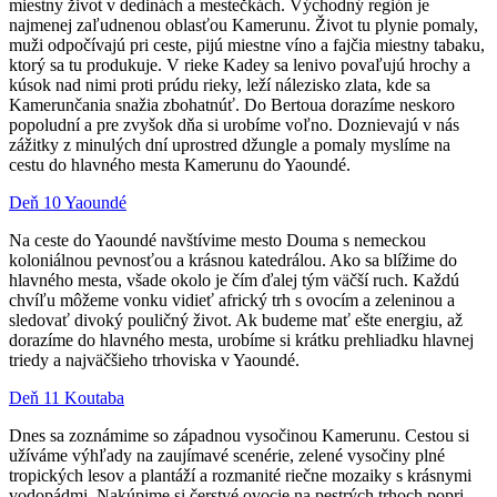
miestny život v dedinách a mestečkách. Východný región je
najmenej zaľudnenou oblasťou Kamerunu. Život tu plynie pomaly,
muži odpočívajú pri ceste, pijú miestne víno a fajčia miestny tabaku,
ktorý sa tu produkuje. V rieke Kadey sa lenivo povaľujú hrochy a
kúsok nad nimi proti prúdu rieky, leží nálezisko zlata, kde sa
Kamerunčania snažia zbohatnúť. Do Bertoua dorazíme neskoro
popoludní a pre zvyšok dňa si urobíme voľno. Doznievajú v nás
zážitky z minulých dní uprostred džungle a pomaly myslíme na
cestu do hlavného mesta Kamerunu do Yaoundé.
Deň 10 Yaoundé
Na ceste do Yaoundé navštívime mesto Douma s nemeckou
koloniálnou pevnosťou a krásnou katedrálou. Ako sa blížime do
hlavného mesta, všade okolo je čím ďalej tým väčší ruch. Každú
chvíľu môžeme vonku vidieť africký trh s ovocím a zeleninou a
sledovať divoký pouličný život. Ak budeme mať ešte energiu, až
dorazíme do hlavného mesta, urobíme si krátku prehliadku hlavnej
triedy a najväčšieho trhoviska v Yaoundé.
Deň 11 Koutaba
Dnes sa zoznámime so západnou vysočinou Kamerunu. Cestou si
užíváme výhľady na zaujímavé scenérie, zelené vysočiny plné
tropických lesov a plantáží a rozmanité riečne mozaiky s krásnymi
vodopádmi. Nakúpime si čerstvé ovocie na pestrých trhoch popri