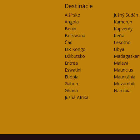
Destinácie
Alžírsko
Južný Sudán
Angola
Kamerun
Benin
Kapverdy
Botswana
Keňa
Čad
Lesotho
DR Kongo
Líbya
Džibutsko
Madagaskar
Eritrea
Malawi
Eswatini
Maurícius
Etiópia
Mauritánia
Gabon
Mozambik
Ghana
Namíbia
Južná Afrika