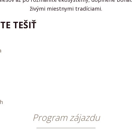
živými miestnymi tradíciami.
TE TEŠIŤ
a
ch
Program zájazdu