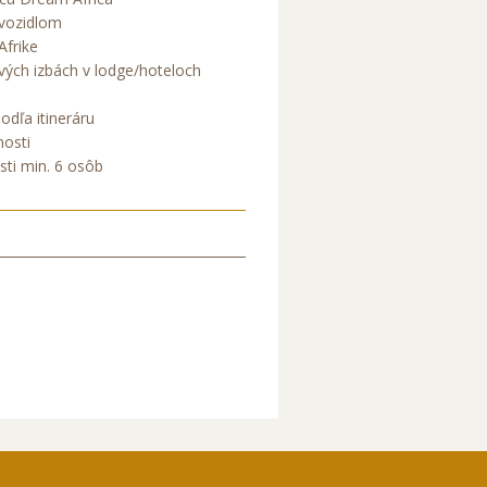
 vozidlom
Afrike
vých izbách v lodge/hoteloch
podľa itineráru
nosti
sti min. 6 osôb