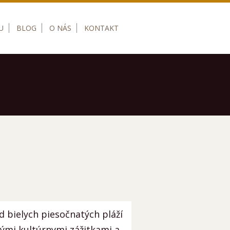
U
BLOG
O NÁS
KONTAKT
d bielych piesočnatých pláží
ými kultúrnymi zážitkami a