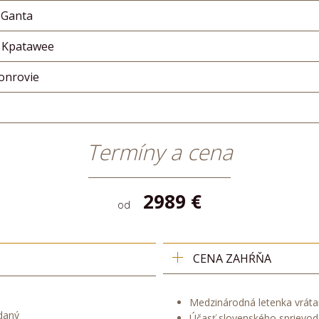
 Ganta
 Kpatawee
onrovie
Termíny a cena
2989 €
od
CENA ZAHŔŇA
Medzinárodná letenka vrátan
daný
Účasť slovenského sprievod