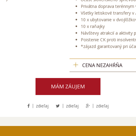
Privátna doprava terénnym
Všetky letiskové transfery v 
10 x ubytovanie v dvojlôžko
10 x raňajky
Návštevy atrakcií a aktivity 
Poistenie CK proti insolvent
*zájazd garantovaný pri úča
CENA NEZAHŔŇA
MÁM ZÁUJEM
zdieľaj
zdieľaj
zdieľaj