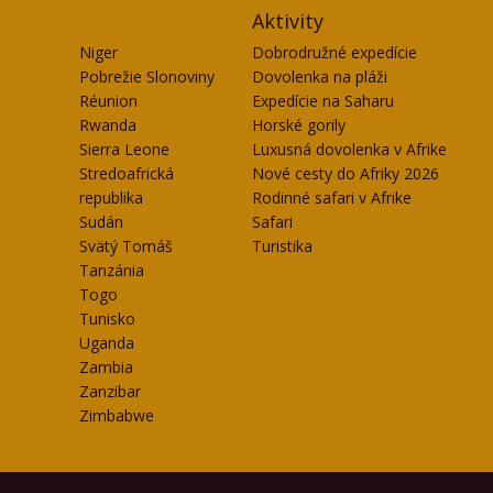
Aktivity
Niger
Dobrodružné expedície
Pobrežie Slonoviny
Dovolenka na pláži
Réunion
Expedície na Saharu
Rwanda
Horské gorily
Sierra Leone
Luxusná dovolenka v Afrike
Stredoafrická
Nové cesty do Afriky 2026
republika
Rodinné safari v Afrike
Sudán
Safari
Svätý Tomáš
Turistika
Tanzánia
Togo
Tunisko
Uganda
Zambia
Zanzibar
Zimbabwe