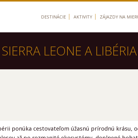
DESTINÁCIE
AKTIVITY
ZÁJAZDY NA MIER
SIERRA LEONE A LIBÉRIA
bérii ponúka cestovateľom úžasnú prírodnú krásu, o
alesov až po rozmanité ekosystémy, doplnené bohat