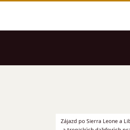
Zájazd po Sierra Leone a Li
a tropických dažďových pr