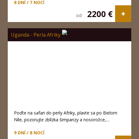
8 DNÍ / 7 NOCÍ
2200 €
od
Uganda - Perla Afriky
Poďte na safari do perly Afriky, plavte sa po Bielom
Níle, pozorujte zblízka šimpanzy a nosorožce,…
9 DNÍ / 8 NOCÍ