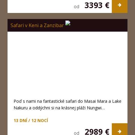
3393 €
od
Safari v Keni a Zanzibar
Poď s nami na fantastické safari do Masai Mara a Lake
Nakuru a oddýchni si na krásnej pláži Nungwi…
13 DNÍ / 12 NOCÍ
2989 €
od