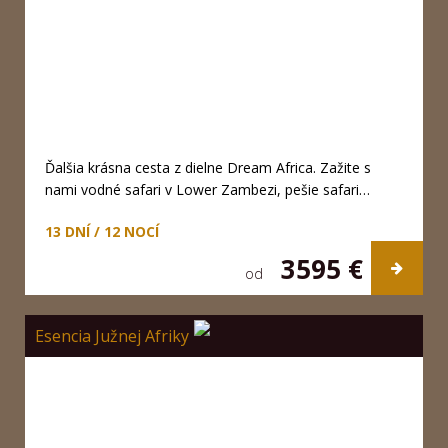
Ďalšia krásna cesta z dielne Dream Africa. Zažite s
nami vodné safari v Lower Zambezi, pešie safari…
13 DNÍ / 12 NOCÍ
3595 €
od
Esencia Južnej Afriky