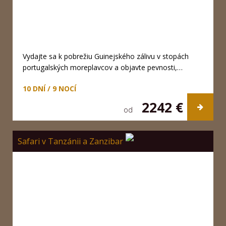
Vydajte sa k pobrežiu Guinejského zálivu v stopách
portugalských moreplavcov a objavte pevnosti,…
10 DNÍ / 9 NOCÍ
2242 €
od
Safari v Tanzánii a Zanzibar