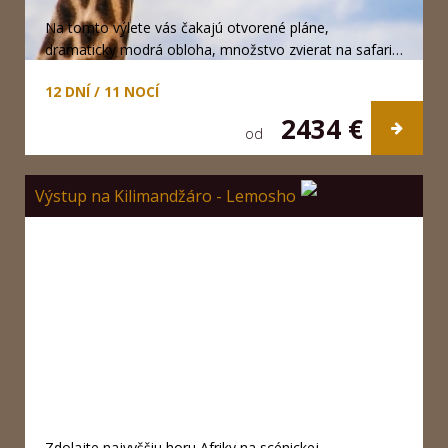
Na tomto výlete vás čakajú otvorené pláne,
dramaticky modrá obloha, množstvo zvierat na safari…
12 DNÍ / 11 NOCÍ
2434 €
od
Výstup na Kilimandžáro - Lemosho
Zdolajte najvyššiu horu Afriky na scénickej,