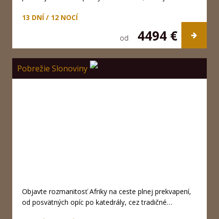
13 DNÍ / 12 NOCÍ
4494 €
od
Pobrežie Slonoviny
Objavte rozmanitosť Afriky na ceste plnej prekvapení,
od posvätných opíc po katedrály, cez tradičné…