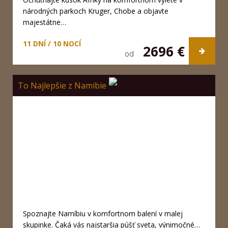
národných parkoch Kruger, Chobe a objavte
majestátne…
11 DNÍ / 10 NOCÍ
2696 €
od
To Najlepšie z Namíbie
Spoznajte Namíbiu v komfortnom balení v malej
skupinke. Čaká vás najstaršia púšť sveta, výnimočné…