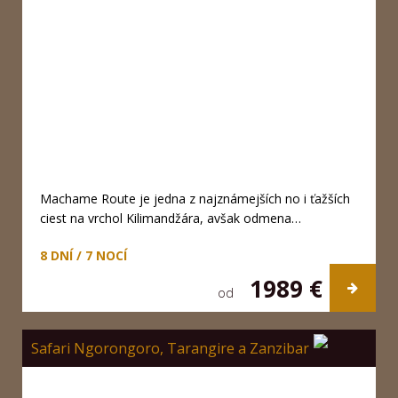
Machame Route je jedna z najznámejších no i ťažších
ciest na vrchol Kilimandžára, avšak odmena…
8 DNÍ / 7 NOCÍ
1989 €
od
Safari Ngorongoro, Tarangire a Zanzibar