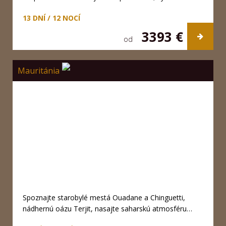
13 DNÍ / 12 NOCÍ
3393 €
od
Mauritánia
Spoznajte starobylé mestá Ouadane a Chinguetti,
nádhernú oázu Terjit, nasajte saharskú atmosféru…