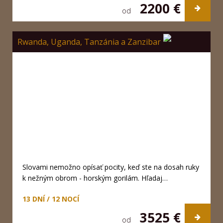
2200 €
od
Rwanda, Uganda, Tanzánia a Zanzibar
Slovami nemožno opísať pocity, keď ste na dosah ruky
k nežným obrom - horským gorilám. Hľadaj…
13 DNÍ / 12 NOCÍ
3525 €
od