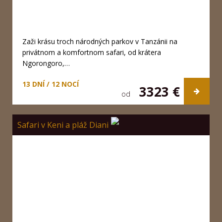
Zaži krásu troch národných parkov v Tanzánii na
privátnom a komfortnom safari, od krátera
Ngorongoro,…
13 DNÍ / 12 NOCÍ
3323 €
od
Safari v Keni a pláž Diani