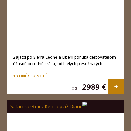
Zájazd po Sierra Leone a Libérii ponúka cestovateľom
úžasnú prírodnú krásu, od bielych piesočnatých…
13 DNÍ / 12 NOCÍ
2989 €
od
Safari s deťmi v Keni a pláž Diani