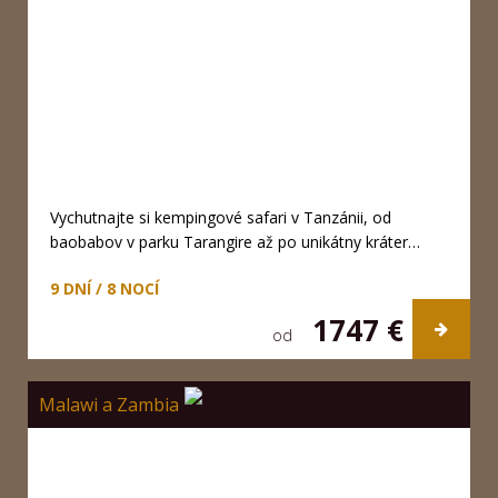
Vychutnajte si kempingové safari v Tanzánii, od
baobabov v parku Tarangire až po unikátny kráter…
9 DNÍ / 8 NOCÍ
1747 €
od
Malawi a Zambia