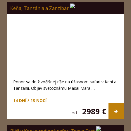
Keňa, Tanzánia a Zanzibar
Ponor sa do živočíšnej ríše na úžasnom safari v Keni a
Tanzánii. Objav svetoznámu Masai Mara,…
14 DNÍ / 13 NOCÍ
2989 €
od
Pláž v Keni a rodinné safari Tsavo East