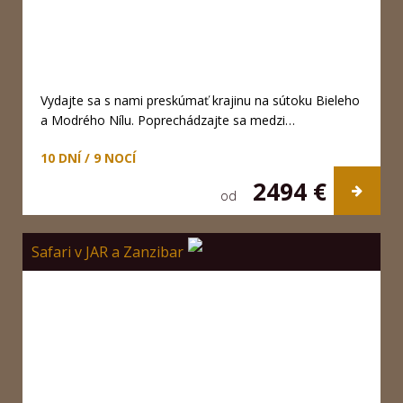
Vydajte sa s nami preskúmať krajinu na sútoku Bieleho
a Modrého Nílu. Poprechádzajte sa medzi…
10 DNÍ / 9 NOCÍ
2494 €
od
Safari v JAR a Zanzibar