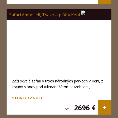
Safari Amboseli, Tsavo a pláž v Keni
Zaži skvelé safari v troch národných parkoch v Keni, z
krajiny slonov pod Kilimandžárom v Amboseli,…
13 DNÍ / 12 NOCÍ
2696 €
od