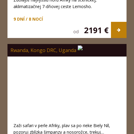
aklimatizačnej 7-dňovej ceste Lemosho.
9 DNÍ / 8 NOCÍ
2191 €
od
Rwanda, Kongo DRC, Uganda
Zaži safari v perle Afriky, plav sa po rieke Biely Níl,
pozoruj zblízka šimpanzy a nosorožce, trekuj…