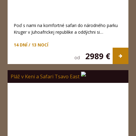
Poď s nami na komfortné safari do národného parku
Kruger v Juhoafrickej republike a oddýchni si…
14 DNÍ / 13 NOCÍ
2989 €
od
Pláž v Keni a Safari Tsavo East