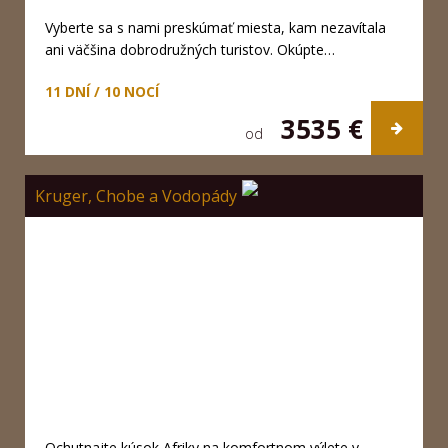
Vyberte sa s nami preskúmať miesta, kam nezavítala
ani väčšina dobrodružných turistov. Okúpte…
11 DNÍ / 10 NOCÍ
3535 €
od
Kruger, Chobe a Vodopády
Ochutnajte kúsok Afriky na komfortnom výlete v