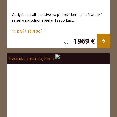
Oddýchni si all inclusive na pobreží Kene a zaži africké
safari v národnom parku Tsavo East.
11 DNÍ / 10 NOCÍ
1969 €
od
Rwanda, Uganda, Keňa