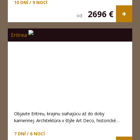
10 DNÍ / 9 NOCÍ
2696 €
od
Eritrea
Objavte Eritreu, krajinu siahajúcu až do doby
kamennej. Architektúra v štýle Art Deco, historické…
7 DNÍ / 6 NOCÍ