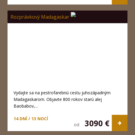
Rozprávkový Madagaskar
Vydajte sa na pestrofarebnú cestu juhozápadným
Madagaskarom. Objavte 800 rokov starú alej
Baobabov,…
14 DNÍ / 13 NOCÍ
3090 €
od