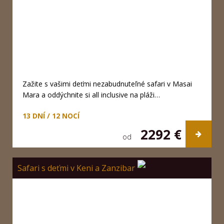
Zažite s vašimi deťmi nezabudnuteľné safari v Masai
Mara a oddýchnite si all inclusive na pláži…
13 DNÍ / 12 NOCÍ
2292 €
od
Safari s deťmi v Keni a Zanzibar