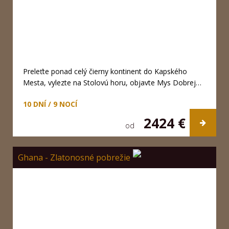
Preleťte ponad celý čierny kontinent do Kapského
Mesta, vylezte na Stolovú horu, objavte Mys Dobrej…
10 DNÍ / 9 NOCÍ
2424 €
od
Ghana - Zlatonosné pobrežie