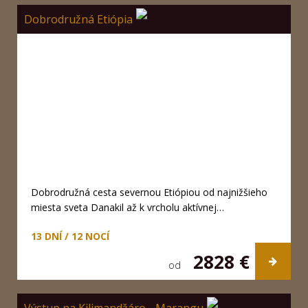
Dobrodružná Etiópia
Dobrodružná cesta severnou Etiópiou od najnižšieho
miesta sveta Danakil až k vrcholu aktívnej…
13 DNÍ / 12 NOCÍ
2828 €
od
Výstup na Kilimandžáro - Marangu