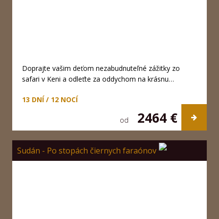
Doprajte vašim deťom nezabudnuteľné zážitky zo
safari v Keni a odleťte za oddychom na krásnu…
13 DNÍ / 12 NOCÍ
2464 €
od
Sudán - Po stopách čiernych faraónov