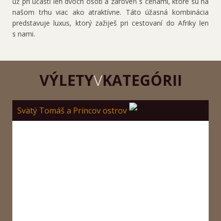
už pri účasti len dvoch osôb a zároveň s cenami, ktoré sú na
našom trhu viac ako atraktívne. Táto úžasná kombinácia
predstavuje luxus, ktorý zažiješ pri cestovaní do Afriky len
s nami.
VÝLETY
V
KATEGÓRII
Svätý Tomáš a Princov ostrov