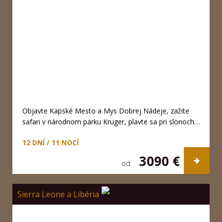
Objavte Kapské Mesto a Mys Dobrej Nádeje, zažite
safari v národnom parku Kruger, plavte sa pri slonoch…
12 DNÍ / 11 NOCÍ
3090 €
od
Sierra Leone a Libéria